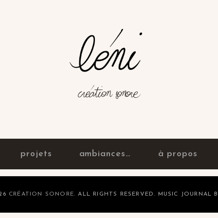
création sonore
projets
ambiances…
à propos
026
CRÉATION SONORE
. ALL RIGHTS RESERVED. MUSIC JOURNAL 