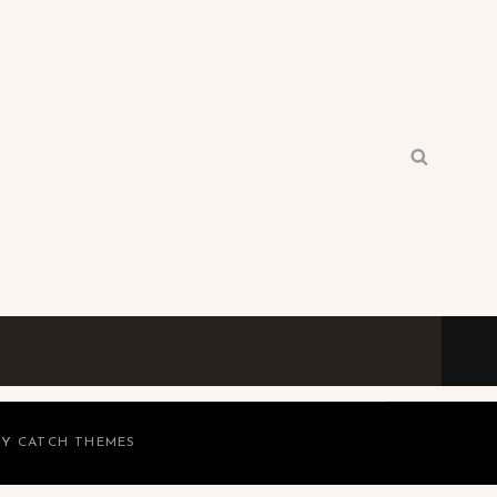
Search
Search
for:
BY
CATCH THEMES