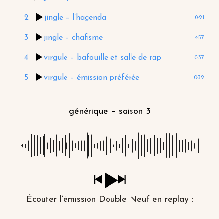
2
jingle – l’hagenda
0:21
3
jingle – chafisme
4:57
4
virgule – bafouille et salle de rap
0:37
5
virgule – émission préférée
0:32
générique – saison 3
Écouter l’émission Double Neuf en replay :